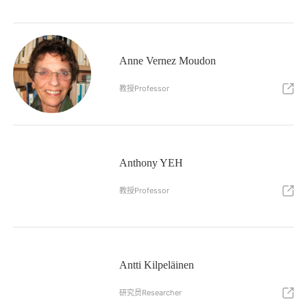
Anne Vernez Moudon
教授Professor
Anthony YEH
教授Professor
Antti Kilpeläinen
研究员Researcher