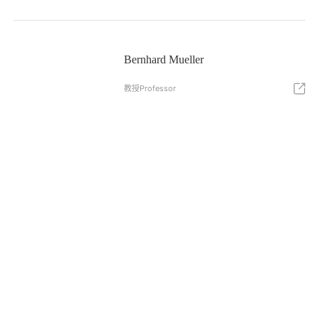
Bernhard Mueller
教授Professor
Bian Lanchun
教授Professor
Bo Huang
教授Professor