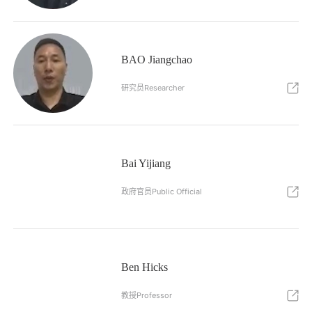
BAO Jiangchao
研究员Researcher
Bai Yijiang
政府官员Public Official
Ben Hicks
教授Professor