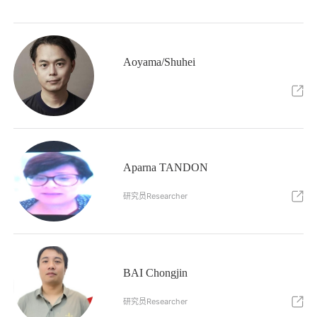
Aoyama/Shuhei
Aparna TANDON
研究员Researcher
BAI Chongjin
研究员Researcher